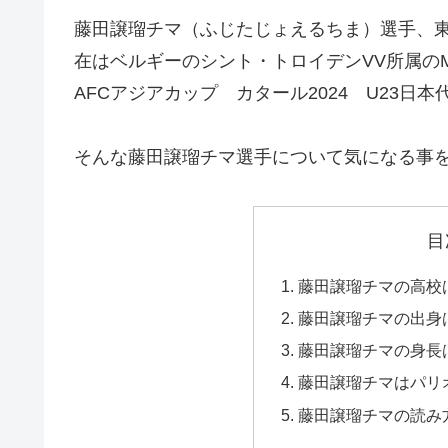
藤田譲瑠チマ（ふじたじょえるちま）選手、東京
在はベルギーのシント・トロイデンVV所属の
AFCアジアカップ カタール2024 U23
そんな藤田譲瑠チマ選手について気になる事
目
藤田譲瑠チマの高校
藤田譲瑠チマの出身
藤田譲瑠チマの身長
藤田譲瑠チマはパリ
藤田譲瑠チマの読み