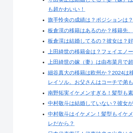
も超かわいい！
旗手怜央の成績は？ポジションは
板倉滉の移籍はあるのか？移籍先
板倉滉は結婚してるの？彼女は？
上田綺世の移籍金は？フェイエノ
上田綺世の嫁（妻）は由布菜月で
細谷真大の移籍は欧州か？2024
レイソル。お父さんはコーチで弟も
南野拓実イケメンすぎる！髪型も
中村敬斗は結婚していない？彼女
中村敬斗はイケメン！髪型もイケ
レだから？