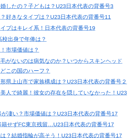
婚したの？子どもは？U23日本代表の背番号3
？好きなタイプは？U23日本代表の背番号11
イプはキレイ系！日本代表の背番号19
高校出身で年俸は？
い！市場価値は？
眉毛がないのは病気なのか？いつからスキンヘッド
？どこの国のハーフ？
形県上山市で家族構成は？U23日本代表の背番号２
美人で綺麗！彼女の存在を隠していなかった！U23
移が凄い？市場価値は？U23日本代表の背番号17
移籍せずFC東京残留…U23日本代表の背番号17
は？結婚指輪が高そう！U23日本代表の背番号17