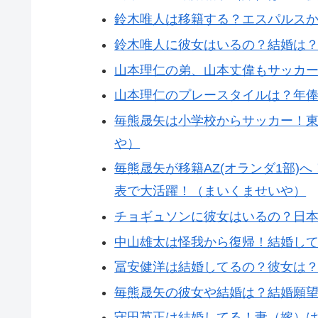
鈴木唯人は移籍する？エスパルス
鈴木唯人に彼女はいるの？結婚は
山本理仁の弟、山本丈偉もサッカ
山本理仁のプレースタイルは？年
毎熊晟矢は小学校からサッカー！
や）
毎熊晟矢が移籍AZ(オランダ1部
表で大活躍！（まいくませいや）
チョギュソンに彼女はいるの？日
中山雄太は怪我から復帰！結婚し
冨安健洋は結婚してるの？彼女は
毎熊晟矢の彼女や結婚は？結婚願
守田英正は結婚してる！妻（嫁）