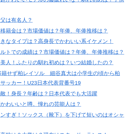
？父は有名人？
、移籍金は？市場価値は？年俸、年俸推移は？
好きなタイプは？高身長でかわいい系イケメン！
ールトでの成績は？市場価値は？年俸、年俸推移は？
超美人！ふたりの馴れ初めは？いつ結婚したの？
は移籍せず柏レイソル 細谷真大は小学生の頃から柏
サッカー！U23日本代表背番号19
素敵！身長？年齢は？日本代表でも大活躍
がかわいいと噂。憧れの芸能人は？
メンすぎ！ソックス（靴下）を下げて短いのはオシャ