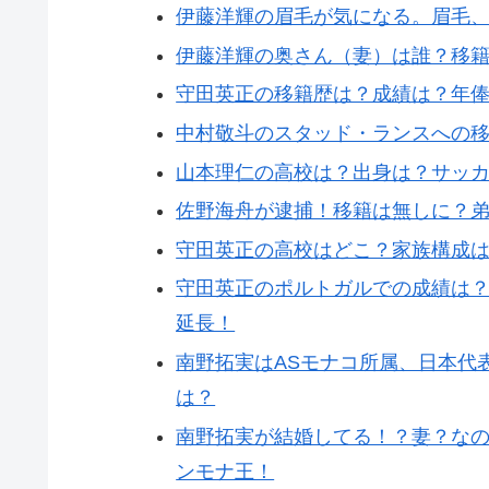
伊藤洋輝の眉毛が気になる。眉毛
伊藤洋輝の奥さん（妻）は誰？移
守田英正の移籍歴は？成績は？年
中村敬斗のスタッド・ランスへの
山本理仁の高校は？出身は？サッ
佐野海舟が逮捕！移籍は無しに？
守田英正の高校はどこ？家族構成
守田英正のポルトガルでの成績は
延長！
南野拓実はASモナコ所属、日本代
は？
南野拓実が結婚してる！？妻？な
ンモナ王！