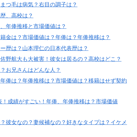
、まつ毛は病気？右目の調子は？
籍歴、高校は？
俸、年俸推移と市場価値は？
移籍金は？市場価値は？年俸は？年俸推移は？
カー歴は？山本理仁の日本代表歴は？
弟佐野航大も大被害！彼女は居るの？高校はどこ？
は？お兄さんはどんな人？
？年俸は？年俸推移は？市場価値は？移籍はせず契約
表！成績がすごい！年俸、年俸推移は？市場価値
の？彼女なの？妻候補なの？好きなタイプは？イケメ