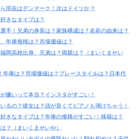
から現在はデンマーク！次はドイツか？
？好きなタイプは？
ー選手！兄弟の身長は？家族構成は？名前の由来は？
俸、年俸推移は？市場価値は？
東福岡高校出身。兄弟は？両親は？（まいくませい
)へ！年俸は？市場価値は？プレースタイルは？日本代
本が嫌いって本当？インスタがすごい！
ているの？彼女は？頭が良くてピアノも弾けちゃう！
？好きなタイプは？年俸の推移がすごい！移籍は？
望は？（まいくませいや）
は超かわいいモデルの藤阪れいな！馴れ初めは？子供