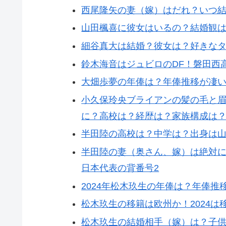
西尾隆矢の妻（嫁）はだれ？いつ結
山田楓喜に彼女はいるの？結婚観は
細谷真大は結婚？彼女は？好きなタ
鈴木海音はジュビロのDF！磐田西
大畑歩夢の年俸は？年俸推移が凄
小久保玲央ブライアンの髪の毛と
に？高校は？経歴は？家族構成は
半田陸の高校は？中学は？出身は山
半田陸の妻（奥さん、嫁）は絶対に
日本代表の背番号2
2024年松木玖生の年俸は？年俸推
松木玖生の移籍は欧州か！2024は
松木玖生の結婚相手（嫁）は？子供