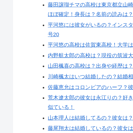
藤田譲瑠チマの高校は東京都立山
ほぼ確定！身長は？名前の読みは
平河悠には彼女がいるの？インスタ
号20
平河悠の高校は佐賀東高校！大学
内野航太郎の高校は？現役の筑波大
山田楓喜の高校は？出身や経歴は？U
川崎楓太はいつ結婚したの？結婚相
佐藤恵允はコロンビアのハーフ？
荒木遼太郎の彼女は永江りの？好
似ている！
山本理人は結婚してるの？彼女は？
藤尾翔太は結婚しているの？彼女は