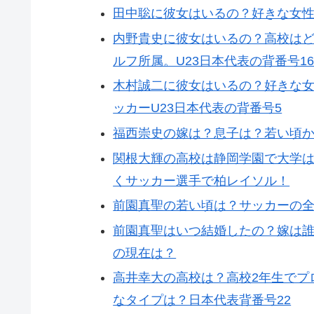
田中聡に彼女はいるの？好きな女性
内野貴史に彼女はいるの？高校は
ルフ所属。U23日本代表の背番号1
木村誠二に彼女はいるの？好きな女
ッカーU23日本代表の背番号5
福西崇史の嫁は？息子は？若い頃
関根大輝の高校は静岡学園で大学
くサッカー選手で柏レイソル！
前園真聖の若い頃は？サッカーの
前園真聖はいつ結婚したの？嫁は
の現在は？
高井幸大の高校は？高校2年生でプロ
なタイプは？日本代表背番号22