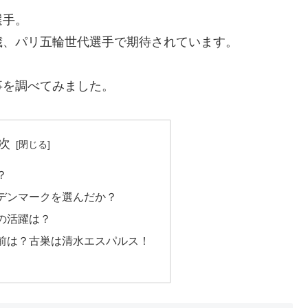
選手。
22歳、パリ五輪世代選手で期待されています。
事を調べてみました。
次
？
デンマークを選んだか？
の活躍は？
前は？古巣は清水エスパルス！