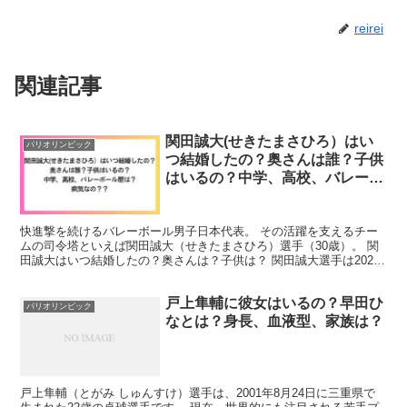
reirei
関連記事
関田誠大(せきたまさひろ）はい
パリオリンピック
つ結婚したの？奥さんは誰？子供
はいるの？中学、高校、バレーボ
ール歴は？病気なの？？
快進撃を続けるバレーボール男子日本代表。 その活躍を支えるチー
ムの司令塔といえば関田誠大（せきたまさひろ）選手（30歳）。 関
田誠大はいつ結婚したの？奥さんは？子供は？ 関田誠大選手は2022
年1月、自身のインスタにて結婚を発表しています。...
戸上隼輔に彼女はいるの？早田ひ
パリオリンピック
なとは？身長、血液型、家族は？
戸上隼輔（とがみ しゅんすけ）選手は、2001年8月24日に三重県で