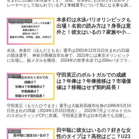
生まれた22歳の卓球選手です。 現在、世界的にも注目される若手プ
レーヤーとして知られている戸上隼輔選手について気になる事を調べ
ました。是非、最後までお読みください。 戸上隼...
本多灯は水泳パリオリンピックも
パリオリンピック
出場！名前の読み方は？身長は意
外と！彼女はいるの？家族や小学
校、中学校、高校、大学は？
水泳、本多灯（ほんだともる）選手は2001年12月31日生まれの22歳
の競泳選手。 神奈川県横浜市出身で、2021年には東京オリンピック
に出場し、銀メダルを獲得。 2024年の世界水泳では200mバタフライ
では金メダルを獲得。 本多灯選手は...
守田英正のポルトガルでの成績
サッカー
は？年俸は？年俸推移は？市場価
値は？移籍はせず契約延長！
守田英正（もりたひでまさ）選手は大阪府高槻市出身の1995年5月10
日生まれの28歳（2024年1月15日現在）。 2022年7月よりポルトガル
のスポルティングCPに所属。 守田英正選手は日本代表でも活躍して
いますよね！ そんな守田英正選手...
田中聡に彼女はいるの？好きな女
サッカー
性のタイプは？高校はどこ？U23