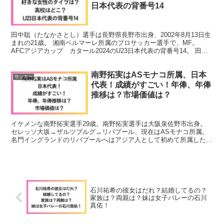
日本代表の背番号14
田中聡（たなかさとし）選手は長野県長野市出身、2002年8月13日生
まれの21歳。 湘南ベルマーレ所属のプロサッカー選手で、MF。
AFCアジアカップ カタール2024のU23日本代表の背番号14。 田中
聡選手について気になる事を調べてみま...
南野拓実はASモナコ所属、日本
サッカー
代表！成績がすごい！年俸、年俸
推移は？市場価値は？
イケメンな南野拓実選手29歳。南野拓実選手は大阪泉佐野市出身。
セレッソ大坂→ザルツブルグ→リバプール、現在はASモナコ所属。
名門イングランドのリバプールへはアジア人として初めて所属した経
歴も。 南野拓実選手は日本代表でも活躍していますね。...
石川祐希の彼女はだれ？結婚してるの？
家族は？両親は？妹は女子バレーの石川
真佑！