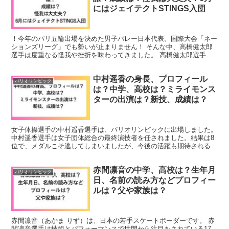
にはジェイテクトSTINGS入団
！今年のパリ五輪出場を決めた男子バレー日本代表。国際大会「ネー
ションズリーグ」でも勢いが止まりません！ そんな中、高橋健太郎
選手は度重なる怪我や挫折を味わってきました。 高橋健太郎選手は
東京五輪では代表落ちも経験しましたが、どのようにして現...
中村遥香の身長、プロフィール
パリオリンピック
は？中学、高校は？ミライモンス
ターの出演は？新技、成績は？
女子体操選手の中村遥香選手は、パリオリンピックに出場しました。
中村遥香選手は女子団体総合の最終演技者を任されました。結果は8
位で、メダルこそ逃してしまいましたが、今後の活躍も期待される選
手の一人です。 そこでこの記事では、中村遥香選手につい...
赤間凛音の中学、高校は？生年月
パリオリンピック
日、名前の読み方などプロフィー
ルは？父や家族は？
赤間凛音（あかま りず）は、日本の若手スケートボーダーです。 赤
間凛音選手は技術とパフォーマンスで世間から注目をされている17