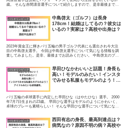
歳。 そんな赤間凛音選手について紹介しますので、是非最後までお
読みください！ 赤間凛音の中学、高校は？ 赤間凛音選...
中島啓太（ゴルフ）は長身
パリオリンピック
178cm！結婚はしてるの？彼女は
いるの？実家は？高校や出身は？
2023年賞金王に輝きパリ五輪の男子ゴルフ代表にも選出され今大注
目の中島啓太選手。 今回は中島啓太選手について気になる情報を調
査してみました。是非、最後までお読みください。 中島啓太のプロ
フィール 名前：中島啓太（なかじまけいた） 生年月日...
早田ひなかわいいと話題！身長も
パリオリンピック
高い！モデルのみたい！インスタ
でみせる私服もモデルのよう！ア
イドルみたいな卓球選手。
パリ五輪の卓球選手に内定した早田ひな（はやたひな）選手。 2000
年7月7日生まれの23歳。 早田ひな選手はモデルのようにかわいく、
卓球のプレーも素晴らしい！ そんな早田ひな選手について気になる
事を調べてみました。 早田ひなかわいい！モデル...
西田有志の身長、最高到達点は？
パリオリンピック
病気なの？原因不明の病？高校や