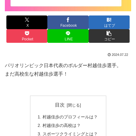
X
Facebook
はてブ
Pocket
LINE
コピー
2024.07.22
パリオリンピック日本代表のボルダー
村越佳歩選手。
まだ高校生な村越佳歩選手！
目次
村越佳歩のプロフィールは？
村越佳歩の高校は？
スポーツクライミングとは？