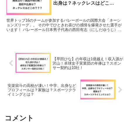
出身は？ネックレスはどこ
の？？？
世界トップ16のチームが参加するバレーボールの国際大会「ネーシ
ョンズリーグ」。 その中でひときわ喜びの感情を爆発させた選手が
います！ バレーボール日本男子代表の西田有志（にしだゆうじ）選
手（24歳）。 高い跳躍力と最速120kmを超える攻撃...
【早田ひな】の年収は1億越え！収入源が
沢山！卓球女子実業団の年俸は？スポン
サー契約は10社！
安楽宙斗の高校が凄い！中学、出身など
プロフィールは？家族は？スポーツクラ
イミングとは？
コメント